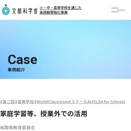
小・中・高等学校を通じた
英語教育強化事業
TOP
お知らせ
事業概要
AI英語勉強会
事例紹介
事例紹介
公開授業・イベント
第二回
高等学校
WorldClassroom
スクールAI
ELSA for Schools
家庭学習等、授業外での活用
鳥取県教育委員会