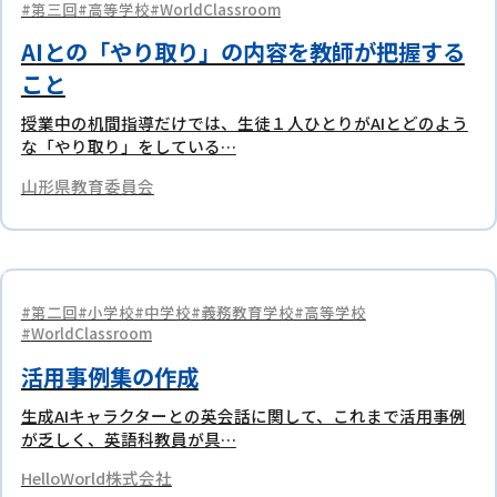
第三回
高等学校
WorldClassroom
AIとの「やり取り」の内容を教師が把握する
こと
授業中の机間指導だけでは、生徒１人ひとりがAIとどのよう
な「やり取り」をしている…
山形県教育委員会
第二回
小学校
中学校
義務教育学校
高等学校
WorldClassroom
活用事例集の作成
生成AIキャラクターとの英会話に関して、これまで活用事例
が乏しく、英語科教員が具…
HelloWorld株式会社