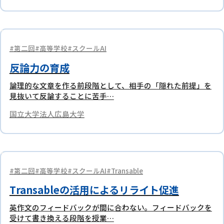
第二回
高等学校
スクールAI
反論力の育成
論理的な文章を作る前段階として、相手の「隠れた前提」を
見抜いて反論することに苦手…
国立大学法人広島大学
第二回
高等学校
スクールAI
Transable
Transableの活用によるリライト促進
英作文のフィードバックが間に合わない。フィードバックを
受けて書き換える段階を授業…