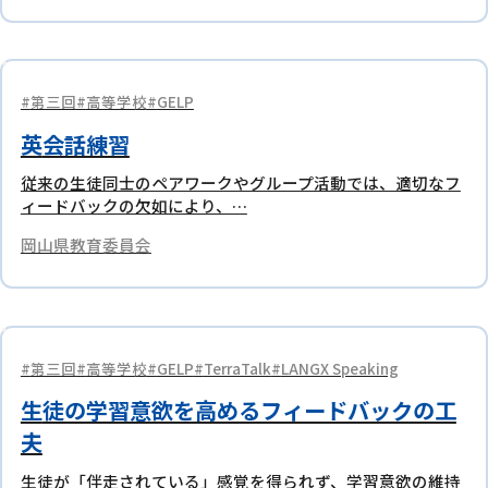
第三回
高等学校
GELP
英会話練習
従来の生徒同士のペアワークやグループ活動では、適切なフ
ィードバックの欠如により、…
岡山県教育委員会
第三回
高等学校
GELP
TerraTalk
LANGX Speaking
生徒の学習意欲を高めるフィードバックの工
夫
生徒が「伴走されている」感覚を得られず、学習意欲の維持