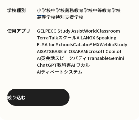
学校種別
小学校
中学校
義務教育学校
中等教育学校
高等学校
特別支援学校
使用アプリ
GELP
ECC Study Assist
WorldClassroom
TerraTalk
スクールAI
LANGX Speaking
ELSA for Schools
CaLabo® MX
WeblioStudy
AISATS
BASE in OSAKA
Microsoft Copilot
AI英会話スピークバディ
Transable
Gemini
ChatGPT
教科書AI ワカル
AIディベートシステム
絞り込む