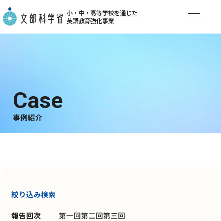
小・中・高等学校を通じた
英語教育強化事業
TOP
お知らせ
事業概要
AI英語勉強会
事例紹介
事例紹介
公開授業・イベント
絞り込み検索
報告回次
第一回
第二回
第三回