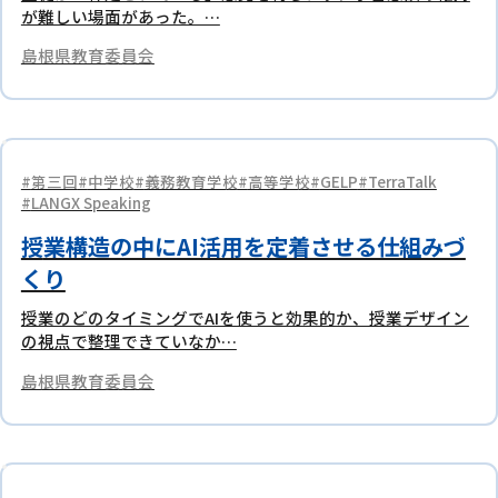
が難しい場面があった。…
島根県教育委員会
第三回
中学校
義務教育学校
高等学校
GELP
TerraTalk
LANGX Speaking
授業構造の中にAI活用を定着させる仕組みづ
くり
授業のどのタイミングでAIを使うと効果的か、授業デザイン
の視点で整理できていなか…
島根県教育委員会