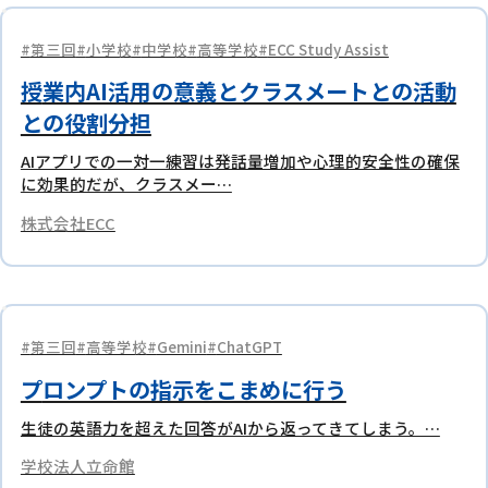
第三回
小学校
中学校
高等学校
ECC Study Assist
授業内AI活用の意義とクラスメートとの活動
との役割分担
AIアプリでの一対一練習は発話量増加や心理的安全性の確保
に効果的だが、クラスメー…
株式会社ECC
第三回
高等学校
Gemini
ChatGPT
プロンプトの指示をこまめに行う
生徒の英語力を超えた回答がAIから返ってきてしまう。…
学校法人立命館