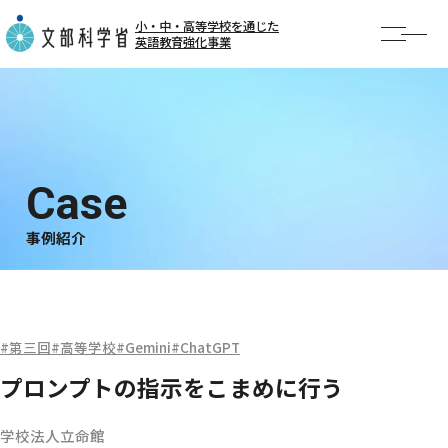
小・中・高等学校を通じた
英語教育強化事業
TOP
お知らせ
事業概要
AI英語勉強会
事例紹介
事例紹介
公開授業・イベント
第三回
高等学校
Gemini
ChatGPT
プロンプトの指示をこまめに行う
学校法人立命館