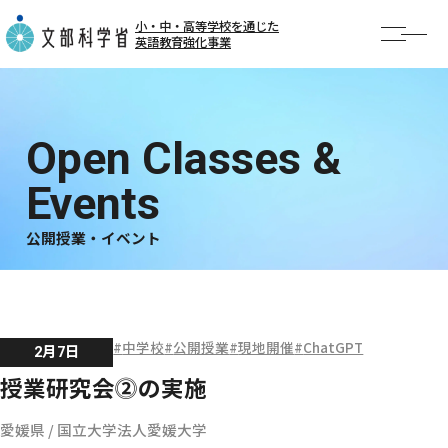
小・中・高等学校を通じた
英語教育強化事業
TOP
お知らせ
事業概要
AI英語勉強会
公開授業・イベント
事例紹介
公開授業・イベント
中学校
公開授業
現地開催
ChatGPT
2月7日
授業研究会⓶の実施
愛媛県
/
国立大学法人愛媛大学