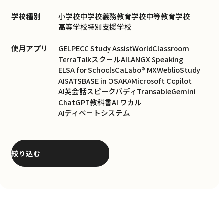
学校種別
小学校
中学校
義務教育学校
中等教育学校
高等学校
特別支援学校
使用アプリ
GELP
ECC Study Assist
WorldClassroom
TerraTalk
スクールAI
LANGX Speaking
ELSA for Schools
CaLabo® MX
WeblioStudy
AISATS
BASE in OSAKA
Microsoft Copilot
AI英会話スピークバディ
Transable
Gemini
ChatGPT
教科書AI ワカル
AIディベートシステム
絞り込む