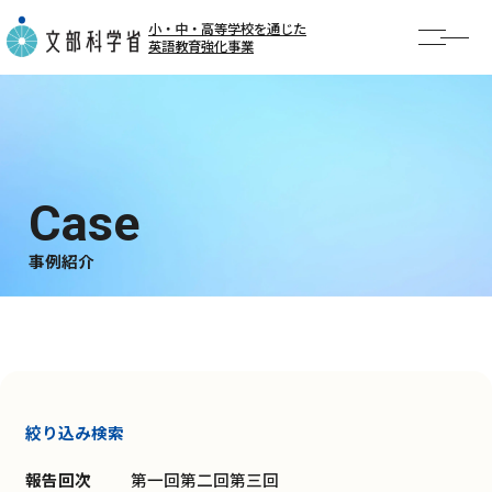
小・中・高等学校を通じた
英語教育強化事業
TOP
お知らせ
事業概要
AI英語勉強会
事例紹介
事例紹介
公開授業・イベント
絞り込み検索
報告回次
第一回
第二回
第三回