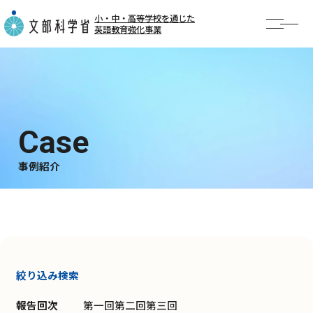
小・中・高等学校を通じた
英語教育強化事業
TOP
お知らせ
事業概要
AI英語勉強会
事例紹介
事例紹介
公開授業・イベント
絞り込み検索
報告回次
第一回
第二回
第三回