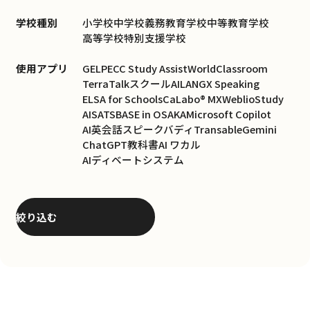
学校種別
小学校
中学校
義務教育学校
中等教育学校
高等学校
特別支援学校
使用アプリ
GELP
ECC Study Assist
WorldClassroom
TerraTalk
スクールAI
LANGX Speaking
ELSA for Schools
CaLabo® MX
WeblioStudy
AISATS
BASE in OSAKA
Microsoft Copilot
AI英会話スピークバディ
Transable
Gemini
ChatGPT
教科書AI ワカル
AIディベートシステム
絞り込む