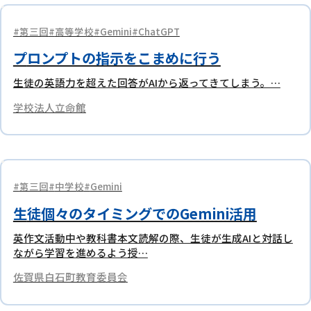
第三回
高等学校
Gemini
ChatGPT
プロンプトの指示をこまめに行う
生徒の英語力を超えた回答がAIから返ってきてしまう。…
学校法人立命館
第三回
中学校
Gemini
生徒個々のタイミングでのGemini活用
英作文活動中や教科書本文読解の際、生徒が生成AIと対話し
ながら学習を進めるよう授…
佐賀県白石町教育委員会