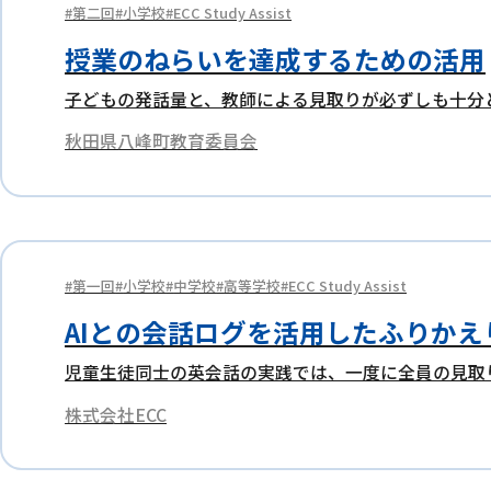
第二回
小学校
ECC Study Assist
授業のねらいを達成するための活用
子どもの発話量と、教師による見取りが必ずしも十分
秋田県八峰町教育委員会
第一回
小学校
中学校
高等学校
ECC Study Assist
AIとの会話ログを活用したふりかえ
児童生徒同士の英会話の実践では、一度に全員の見取
株式会社ECC