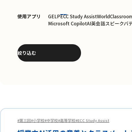
使用アプリ
GELP
ECC Study Assist
WorldClassroo
Microsoft Copilot
AI英会話スピークバ
絞り込む
第三回
小学校
中学校
高等学校
ECC Study Assist