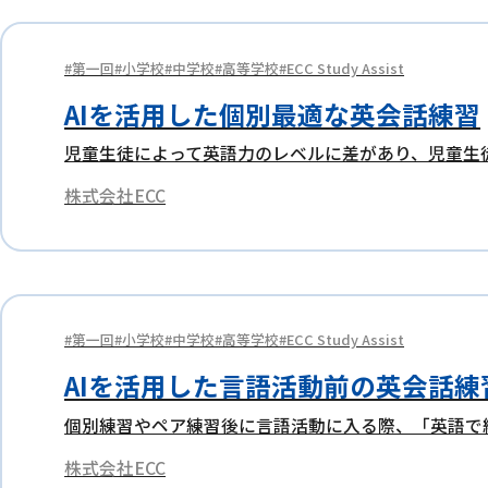
第一回
小学校
中学校
高等学校
ECC Study Assist
AIを活用した個別最適な英会話練習
児童生徒によって英語力のレベルに差があり、児童生
株式会社ECC
第一回
小学校
中学校
高等学校
ECC Study Assist
AIを活用した言語活動前の英会話練
個別練習やペア練習後に言語活動に入る際、「英語で
株式会社ECC