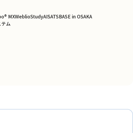
bo® MX
WeblioStudy
AISATS
BASE in OSAKA
ステム