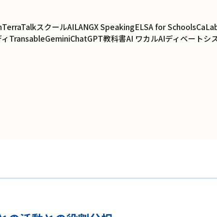
m
TerraTalk
スクールAI
LANGX Speaking
ELSA for Schools
CaLa
ディ
Transable
Gemini
ChatGPT
教科書AI ワカル
AIディベートシ