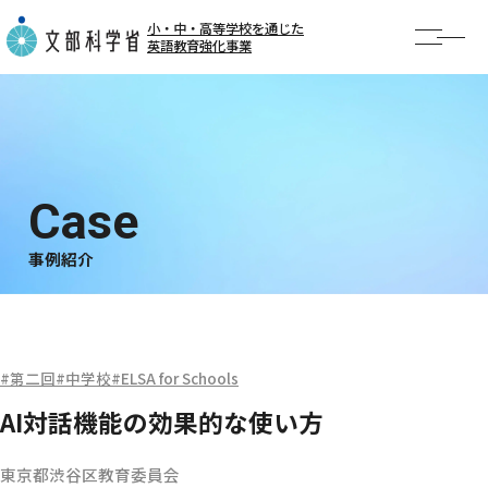
小・中・高等学校を通じた
英語教育強化事業
TOP
お知らせ
事業概要
AI英語勉強会
事例紹介
事例紹介
公開授業・イベント
第二回
中学校
ELSA for Schools
AI対話機能の効果的な使い方
東京都渋谷区教育委員会