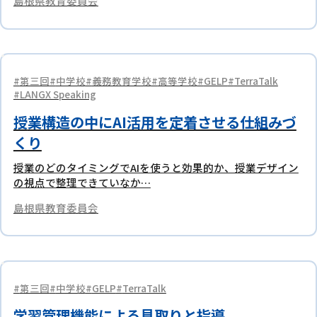
島根県教育委員会
第三回
中学校
義務教育学校
高等学校
GELP
TerraTalk
LANGX Speaking
授業構造の中にAI活用を定着させる仕組みづ
くり
授業のどのタイミングでAIを使うと効果的か、授業デザイン
の視点で整理できていなか…
島根県教育委員会
第三回
中学校
GELP
TerraTalk
学習管理機能による見取りと指導