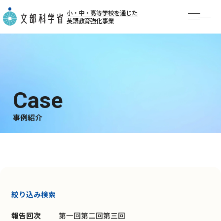
小・中・高等学校を通じた
英語教育強化事業
TOP
お知らせ
事業概要
AI英語勉強会
事例紹介
事例紹介
公開授業・イベント
絞り込み検索
報告回次
第一回
第二回
第三回