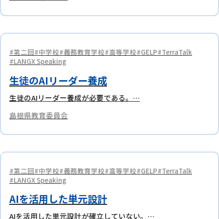
第二回
中学校
義務教育学校
高等学校
GELP
TerraTalk
LANGX Speaking
生徒のAIリーダー養成
生徒のAIリーダー養成が必要である。…
島根県教育委員会
第二回
中学校
義務教育学校
高等学校
GELP
TerraTalk
LANGX Speaking
AIを活用した単元設計
AIを活用した単元設計が確立していない。…