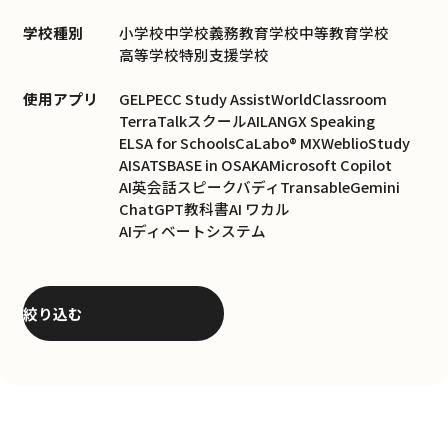
学校種別
小学校
中学校
義務教育学校
中等教育学校
高等学校
特別支援学校
使用アプリ
GELP
ECC Study Assist
WorldClassroom
TerraTalk
スクールAI
LANGX Speaking
ELSA for Schools
CaLabo® MX
WeblioStudy
AISATS
BASE in OSAKA
Microsoft Copilot
AI英会話スピークバディ
Transable
Gemini
ChatGPT
教科書AI ワカル
AIディベートシステム
絞り込む