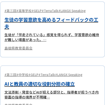
第三回
高等学校
GELP
TerraTalk
LANGX Speaking
生徒の学習意欲を高めるフィードバックの工
夫
生徒が「伴走されている」感覚を得られず、学習意欲の維持
が難しい場面があった。…
島根県教育委員会
第三回
中学校
GELP
TerraTalk
LANGX Speaking
AIと教員の適切な役割分担の確立
文法添削・発音などAIが担える部分と、指導者が担うべき内
容面の指導の境界が不明確…